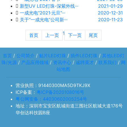
新型UV LED灯珠-深紫外线···
2021-01-29
一成光电“2021·元旦”···
2020-12-31
关于“一成光电”公司新···
2020-11-23
1
首页
上一页
下一页
尾页
首页
/
公司简介
/
贴片LED灯珠
/
插件LED灯珠
/
其他LED灯
珠/光源
/
产品应用领域
/
资讯中心
/
诚聘英才
/
联系我们
/
网
站地图
营业执照：91440300MA5D9TKJ9X
ICP备案：
粤ICP备2020108016号
粤公网安备：44030602005254号
地址：深圳市宝安区航城街道三围社区航城大道176号
华创达科技园B座